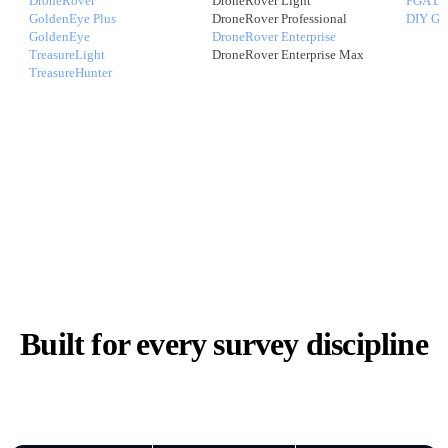
DroneRover
DroneRover Light
FGA Lo
GoldenEye Plus
DroneRover Professional
DIY Gra
GoldenEye
DroneRover Enterprise
TreasureLight
DroneRover Enterprise Max
TreasureHunter
Built for every survey discipline
One platform — many applications