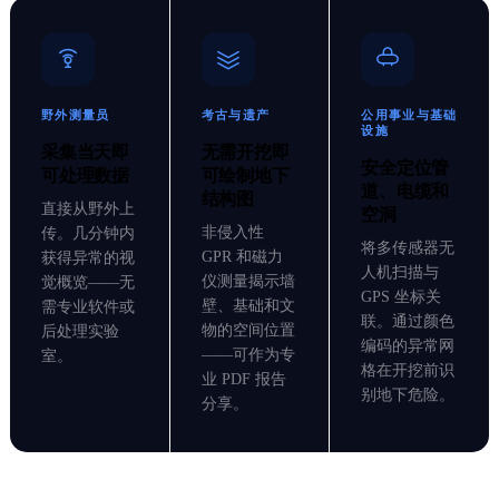
野外测量员
考古与遗产
公用事业与基础
设施
采集当天即
无需开挖即
安全定位管
可处理数据
可绘制地下
道、电缆和
结构图
直接从野外上
空洞
非侵入性
传。几分钟内
将多传感器无
GPR 和磁力
获得异常的视
人机扫描与
仪测量揭示墙
觉概览——无
GPS 坐标关
壁、基础和文
需专业软件或
联。通过颜色
物的空间位置
后处理实验
编码的异常网
——可作为专
室。
格在开挖前识
业 PDF 报告
别地下危险。
分享。