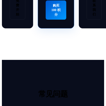
免
联
费
系
购买
开
我
100 积
始
们
分
价格以美元计。可能需缴纳额外税费。
常见问题