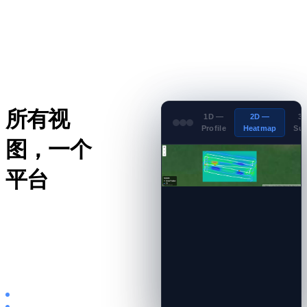
所有视
1D —
2D —
3
Profile
Heatmap
Sur
图，一个
平台
一次上传，即时在剖
面图、热力图和交互
式 3D 曲面之间切换
——无需重新处理。
从文件自动检测设备
15 秒内出结果