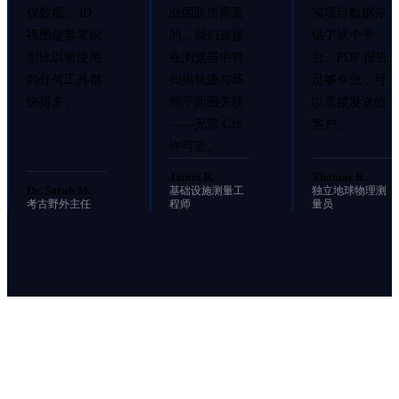
仪数据。3D
业团队所需要
实项目数据评
视图使异常识
的。我们直接
估了这个平
别比以前使用
在浏览器中将
台。PDF 报告
的任何工具都
扫描轨迹与场
足够专业，可
快得多。
地平面图关联
以直接发送给
——无需 GIS
客户。
许可证。
James R.
Thomas K.
Dr. Sarah M.
基础设施测量工
独立地球物理测
考古野外主任
程师
量员