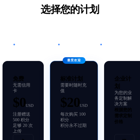
选择您的计划
选择最适合您的计划
·
·
注册赠送 500 免费积分
每次上传消耗 25 积分
积分永不过期
最受欢迎
免费
标准计划
企业计
无需信用
需要时随时充
划
卡
值
为您的业
$0
$20
务定制解
决方案
USD
USD
根据您的
注册赠送
每次购买 100
需求定制
500 积分
积分
价格
足够 20 次
积分永不过期
上传