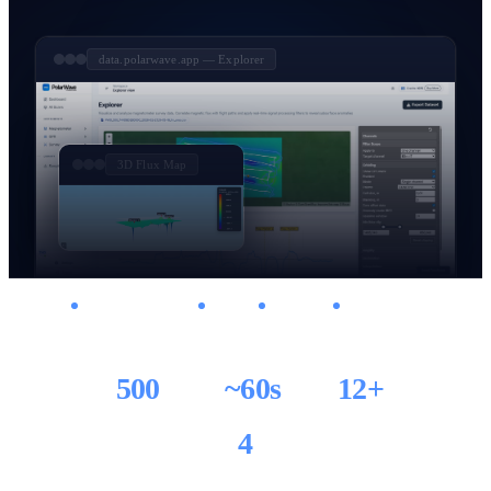
data.polarwave.app — Explorer
3D Flux Map
在任何浏览器中运行
无需安装
安全云存储
数据完全私密
500
~60s
12+
注册赠送积分
原始文件到 3D 可视化
支持的仪器
4
视图模式：1D · 2D · 3D · 地图